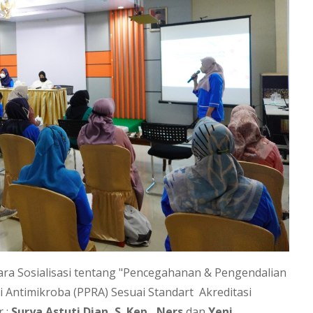
cara Sosialisasi tentang "Pencegahanan & Pengendalian
i Antimikroba (PPRA) Sesuai Standart Akreditasi
 :
Surya Astuti Dian, S. Kep., Ners
dan
Yeni